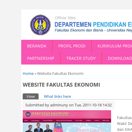
BERANDA
PROFIL PRODI
KURIKULUM PRO
PARTNERSHIP
TRACER STUDY
DOWNLOAD
You are here
Home
» Website Fakultas Ekonomi
WEBSITE FAKULTAS EKONOMI
Primary tabs
View
(active tab)
What links here
Submitted by
adminuny
on Tue, 2011-10-18 14:32
Fakulta
Wakil De
dan SIKA