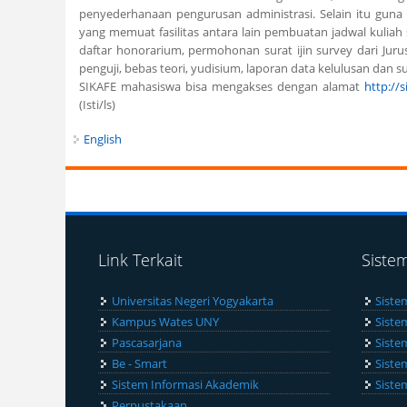
penyederhanaan pengurusan administrasi. Selain itu gun
yang memuat fasilitas antara lain pembuatan jadwal kuliah
daftar honorarium, permohonan surat ijin survey dari Jur
penguji, bebas teori, yudisium, laporan data kelulusan dan
SIKAFE mahasiswa bisa mengakses dengan alamat
http://s
(Isti/ls)
English
Link Terkait
Siste
Universitas Negeri Yogyakarta
Siste
Kampus Wates UNY
Siste
Pascasarjana
Siste
Be - Smart
Siste
Sistem Informasi Akademik
Siste
Perpustakaan