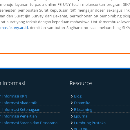
a menuju layanan terpadu online FE UNY telah meluncurkan program SIK
 semester, pembuatan Surat Keputusan (SK) mengajar dosen sekaligus link
usan dan Surat Ijin Survey dari Dekanat, permohonan SK pembimbing skrip
 surat-surat yang terkait dengan keperluan mahasiswa. Untuk membuka laya
imas.fe.uny.ac.id
, demikian sambutan Sugiharsono saat melaunching SIKA
m Informasi
Resource
m Informasi KKN
Blog
m Informasi Akademik
Dinamika
m Informasi Ketenagaan
E-Learning
m Informasi Penelitian
Ejournal
m Informasi Sarana dan Prasarana
Lumbung Pustaka
Staff Site