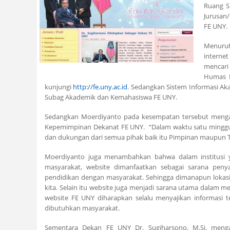
Ruang Si
Jurusan
FE UNY.
Menurut 
interne
mencari 
Humas F
kunjungi
http://fe.uny.ac.id
. Sedangkan Sistem Informasi Ak
Subag Akademik dan Kemahasiswa FE UNY.
Sedangkan Moerdiyanto pada kesempatan tersebut menga
Kepemimpinan Dekanat FE UNY. “Dalam waktu satu minggu k
dan dukungan dari semua pihak baik itu Pimpinan maupun Te
Moerdiyanto juga menambahkan bahwa dalam institusi y
masyarakat, website dimanfaatkan sebagai sarana peny
pendidikan dengan masyarakat. Sehingga dimanapun lokasi 
kita. Selain itu website juga menjadi sarana utama dalam m
website FE UNY diharapkan selalu menyajikan informasi
dibutuhkan masyarakat.
Sementara Dekan FE UNY Dr. Sugiharsono, M.Si. meng