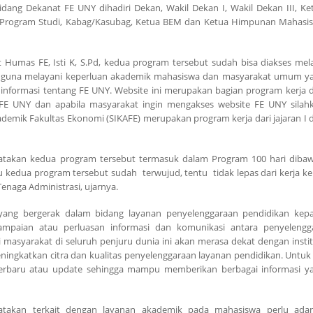
dang Dekanat FE UNY dihadiri Dekan, Wakil Dekan I, Wakil Dekan III, Ke
/Program Studi, Kabag/Kasubag, Ketua BEM dan Ketua Himpunan Mahasi
Humas FE, Isti K, S.Pd, kedua program tersebut sudah bisa diakses mela
t guna melayani keperluan akademik mahasiswa dan masyarakat umum y
informasi tentang FE UNY. Website ini merupakan bagian program kerja d
E UNY dan apabila masyarakat ingin mengakses website FE UNY silah
ademik Fakultas Ekonomi (SIKAFE) merupakan program kerja dari jajaran I 
takan kedua program tersebut termasuk dalam Program 100 hari diba
edua program tersebut sudah terwujud, tentu tidak lepas dari kerja ke
naga Administrasi, ujarnya.
ang bergerak dalam bidang layanan penyelenggaraan pendidikan kep
ampaian atau perluasan informasi dan komunikasi antara penyelengg
masyarakat di seluruh penjuru dunia ini akan merasa dekat dengan instit
eningkatkan citra dan kualitas penyelenggaraan layanan pendidikan. Untuk 
 terbaru atau update sehingga mampu memberikan berbagai informasi y
atakan terkait dengan layanan akademik pada mahasiswa perlu ada