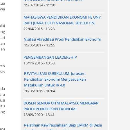
tua
15/07/2024 - 15:10
swa
MAHASISWA PENDIDIKAN EKONOMI FE UNY
RAIH JUARA 1 LKTI NASIONAL 2015 DI ITS
lui
22/04/2015 - 13:28
ang
ari
Visitasi Akreditasi Prodi Pendidikan Ekonomi
kan
15/06/2017 - 13:55
dan
PENGEMBANGAN LEADERSHIP
15/11/2016 - 10:58
wah
ras
REVITALISASI KURIKULUM: Jurusan
Pendidikan Ekonomi Menyesuaikan
Matakuliah untuk IR 4.0
ada
20/05/2019 - 10:04
ara
usi
DOSEN SENIOR UiTM MALAYSIA MENGAJAR
itu
PRODI PENDIDIKAN EKONOMI
ang
18/09/2020 - 18:41
Pelatihan Kewirausahaan Bagi UMKM di Desa
nya