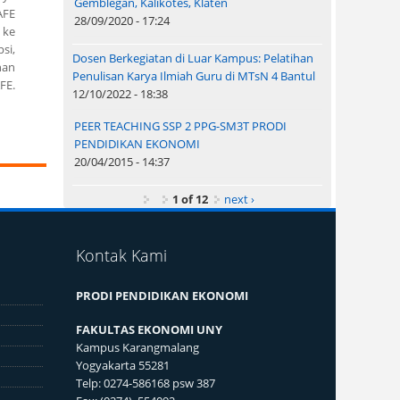
Gemblegan, Kalikotes, Klaten
AFE
28/09/2020 - 17:24
 ke
si,
Dosen Berkegiatan di Luar Kampus: Pelatihan
nan
Penulisan Karya Ilmiah Guru di MTsN 4 Bantul
FE.
12/10/2022 - 18:38
PEER TEACHING SSP 2 PPG-SM3T PRODI
PENDIDIKAN EKONOMI
20/04/2015 - 14:37
1 of 12
next ›
Kontak Kami
PRODI PENDIDIKAN EKONOMI
FAKULTAS EKONOMI UNY
Kampus Karangmalang
Yogyakarta 55281
Telp: 0274-586168 psw 387