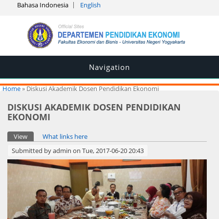
Bahasa Indonesia
English
Navigation
You are here
Home
» Diskusi Akademik Dosen Pendidikan Ekonomi
DISKUSI AKADEMIK DOSEN PENDIDIKAN
EKONOMI
Primary tabs
View
(active tab)
What links here
Submitted by
admin
on Tue, 2017-06-20 20:43