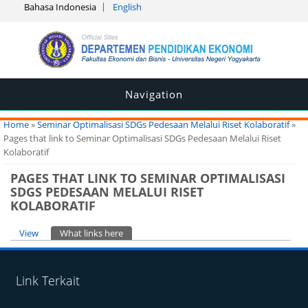
Bahasa Indonesia
English
Navigation
You are here
Home
»
Seminar Optimalisasi SDGs Pedesaan Melalui Riset Kolaboratif
»
Pages that link to Seminar Optimalisasi SDGs Pedesaan Melalui Riset
Kolaboratif
PAGES THAT LINK TO SEMINAR OPTIMALISASI
SDGS PEDESAAN MELALUI RISET
KOLABORATIF
Primary tabs
View
What links here
(active tab)
Link Terkait