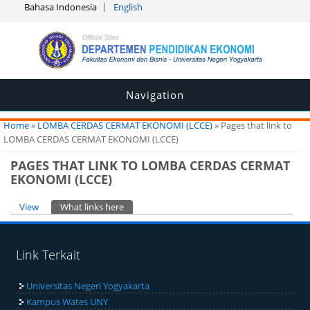
Bahasa Indonesia
English
Navigation
You are here
Home
»
LOMBA CERDAS CERMAT EKONOMI (LCCE)
» Pages that link to
LOMBA CERDAS CERMAT EKONOMI (LCCE)
PAGES THAT LINK TO LOMBA CERDAS CERMAT
EKONOMI (LCCE)
Primary tabs
View
What links here
(active tab)
Link Terkait
Universitas Negeri Yogyakarta
Kampus Wates UNY