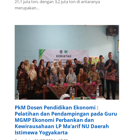
Sistem Informasi Pengelolaan Sampah Nasional (SIPSN)
Kementerian Lingkungan Hidup dan Kehutanan (KLHK),
timbunan sampah nasional pada tahun 2022 mencapai
21,1 juta ton, dengan 3,2 juta ton di antaranya
merupakan...
PkM Dosen Pendidikan Ekonomi :
Pelatihan dan Pendampingan pada Guru
MGMP Ekonomi Perbankan dan