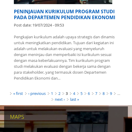
PENINJAUAN KURIKULUM PROGRAM STUDI
PADA DEPARTEMEN PENDIDIKAN EKONOMI
Post date:
19/07/2024 - 09:53
Pengkajian kurikulum adalah upaya strategis dan dinamis
untuk meningkatkan pendidikan. Tujuan dari kegiatan ini
adalah untuk melakukan evaluasi yang menyeluruh
dengan meninjau dan memperbaiki isi kurikulum sesuai
dengan masa keberlakuannya. Tim kurikulum program
studi melakukan evaluasi dengan bekerja sama dengan
para stakeholder, yang termasuk dosen Departemen
Pendidikan Ekonomi dan...
Pages
« first
‹ previous
1
2
3
4
5
6
7
8
9
…
next ›
last »