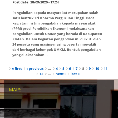
Post date:
28/09/2020 - 17:24
Pengabdian kepada masyarakat merupakan salah
satu bentuk Tri Dharma Perguruan Tinggi. Pada
kegiatan ini tim pengabdian kepada masyarakat
(PPM) prodi Pendidikan Ekonomi melaksanakan
pengabdian untuk UMKM yang berada di Kabupaten
Klaten. Dalam kegiatan pengabdian ini di ikuti oleh
24 peserta yang masing-masing peserta mewakili
dari berbagai kelompok UMKM. Bentuk pengabdian
yang dilaksanakan...
Pages
« first
‹ previous
…
4
5
6
7
8
9
10
11
12
…
next ›
last »
MAPS